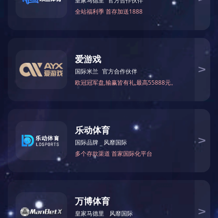
——城市轨道交通站台门
35
业务遍及全球
120
创造
项中国
企业新纪录
个
国家和地区
-
诚实
-
信任
-
合作
-
进取
-
了解方大
公司动态