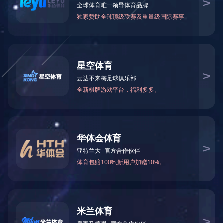
集节能、环保、智能于一体的智慧幕墙系统广泛应用于
全球160多个城市的数千项重大工程，多次荣获我国建
筑领域最高奖项鲁班奖（国家优质工程奖），竞争力居
全球同行业前列，是全球幕墙的知名品牌
科技为本，创新为源
集研发、生产、销售及服务为一体的综合性高科技
企业。
50
1000
制定
项国家及行业
项
标准
获得专利及软件著作权
TOP1
7
家专精特新企业
全国制造业单项冠军产品