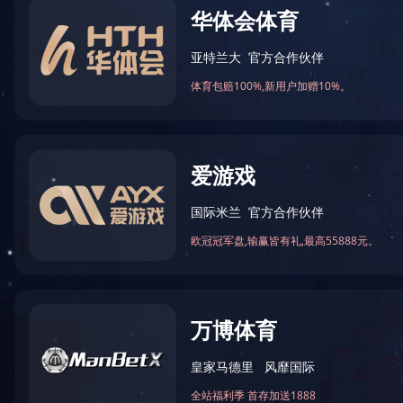
开云在线平台
方大集团开云在线平台以智能、低碳、环保、可持
集节能、环保、智能于一体的智慧幕墙系统广泛应