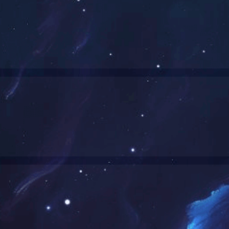
轨道交通设备及系统产业
新能源产业
开云在线平台
续为发展方向，推动我国幕墙及新材料行业发展。公司拥有雄厚
用于全球160多个城市的数千项重大工程，多次荣获我国建筑
全球同行业前列，是全球幕墙的知名品牌