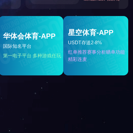
重庆来福士广场
深圳国际会展中心
汉京中心