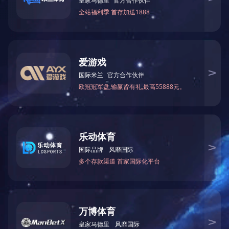
近日，深圳外商投资企业协会发布2024年度多项企
业荣誉榜单，方大集团凭借在经济贡献、绿色发展与社
会责任等多方面的突出表现，在深圳众多的外商投资企
业中脱颖而出，再次蝉联“全国（深圳）优秀外商投资
企业深圳市十大纳税额企业”、“双优企业奖”、“绿色减
碳促进奖”、“十大绿色减碳项目” 、“和谐劳动关系促进
奖”等多项荣誉，展现出方大突出的综合实力与优秀企
业公民的立体形象。