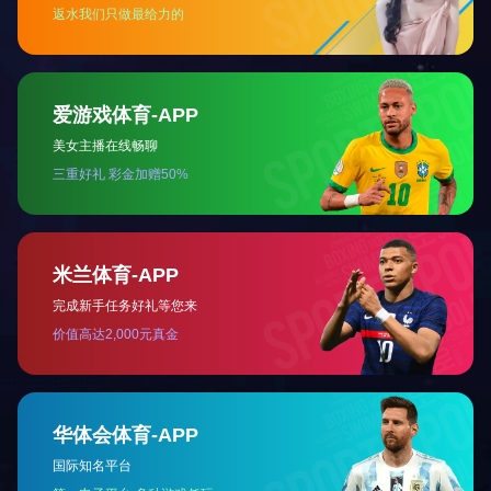
上一篇：
方大集团成立34周年 | 岁月鎏金 光华不息——
时光胶片里的方大记忆
下一篇：
方大首创智能全滑动站台门于深圳福田高铁站
首次启用，登陆深圳卫视！
返回列表
法律声明
|
员工通道
|
网站地图
Copyright ©2021 开云在线平台 All Right Reserved.
粤
ICP备05036140号-1